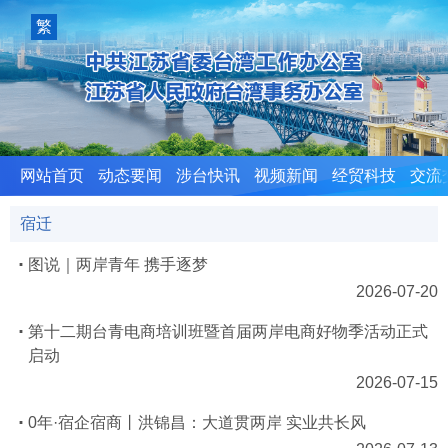
室
繁
體
版
网站首页
动态要闻
涉台快讯
视频新闻
经贸科技
交流
宿迁
图说｜两岸青年 携手逐梦
2026-07-20
第十二期台青电商培训班暨首届两岸电商好物季活动正式
启动
2026-07-15
0年·宿企宿商丨洪锦昌：大道贯两岸 实业共长风