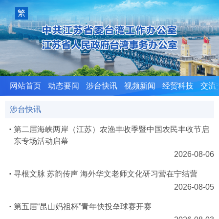
室
繁
體
版
网站首页
动态要闻
涉台快讯
视频新闻
经贸科技
交流
涉台快讯
第二届海峡两岸（江苏）农渔丰收季暨中国农民丰收节启
东专场活动启幕
2026-08-06
寻根文脉 苏韵传声 海外华文老师文化研习营在宁结营
2026-08-05
第五届“昆山妈祖杯”青年快投垒球赛开赛