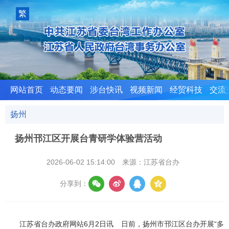
室
繁
體
版
网站首页
动态要闻
涉台快讯
视频新闻
经贸科技
交流
扬州
扬州邗江区开展台青研学体验营活动
2026-06-02 15:14:00
来源：江苏省台办
分享到：
江苏省台办政府网站6月2日讯 日前，扬州市邗江区台办开展“多