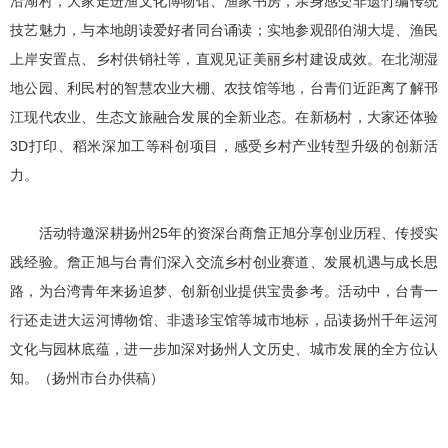
沿湖村，大家走进渔文化博物馆、渔家书房，亲身感受非遗竹编传统
技艺魅力，与本地朗读爱好者同台诵读；实地参观邵伯湖大堤、渔民
上岸安置点、乡村供销社等，直观见证美丽乡村建设成效。在北湖湿
地公园、利民村的智慧农业大棚、农技馆等地，台青们近距离了解邗
江现代农业、生态文旅融合发展的全新业态。在新杨村，大家还体验
3D打印、稻米深加工等科创项目，感受乡村产业转型升级的创新活
力。
活动特邀深耕扬州25年的资深台商詹正旭分享创业历程、传授实
践经验。詹正旭与台青们深入交流乡村创业赛道、发展机遇与成长思
路，为台湾青年来扬追梦、创新创业提供宝贵参考。活动中，台青一
行还走进大运河博物馆、非遗珍宝馆等城市地标，品读扬州千年运河
文化与园林底蕴，进一步加深对扬州人文历史、城市发展的全方位认
知。（扬州市台办供稿）