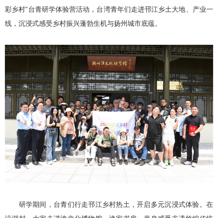
彩乡村”台青研学体验营活动，台湾青年们走进邗江乡土大地、产业一
线，沉浸式感受乡村振兴蓬勃生机与扬州城市底蕴。
研学期间，台青们行走邗江乡村热土，开启多元沉浸式体验。在