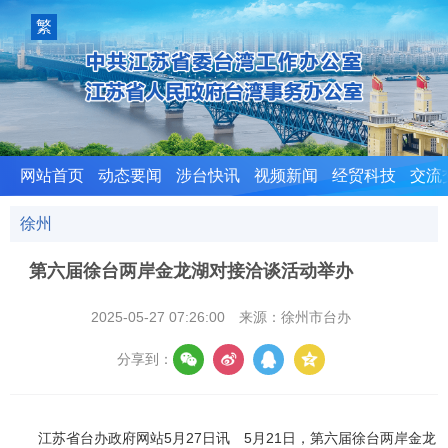
室
繁
體
版
网站首页
动态要闻
涉台快讯
视频新闻
经贸科技
交流
徐州
第六届徐台两岸金龙湖对接洽谈活动举办
2025-05-27 07:26:00
来源：徐州市台办
分享到：
江苏省台办政府网站5月27日讯 5月21日，第六届徐台两岸金龙