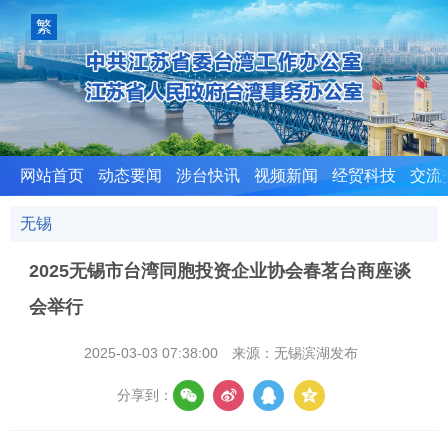
室
繁
體
版
网站首页
动态要闻
涉台快讯
视频新闻
经贸科技
交流
无锡
2025无锡市台湾同胞投资企业协会春茗台商座谈
会举行
2025-03-03 07:38:00
来源：无锡滨湖发布
分享到：