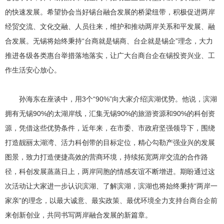
的快速发展。希望协会当好锡台融合发展的桥梁纽带，积极促进两岸
经贸交流、文化交融、人员往来，维护和推动两岸关系和平发展、融
合发展。无锡将始终秉持“台商就是锡商、台企就是锡企”理念，大力
推进各级各类惠台举措落地落实，让广大台商台企在锡投资兴业、工
作生活安心放心。
孙海东在座谈中，用3个“90%”向大家介绍滨湖优势。他说，滨湖
拥有无锡90%的太湖岸线，汇集无锡90%的旅游资源和90%的科创资
源，凭借这些优势条件，近年来，在市委、市政府坚强领导下，围绕
打造靓丽太湖湾、活力科创带的目标定位，精心勾勒产强业兴的发展
图景，致力打造便捷高效的营商环境，持续拓宽两岸交流的合作路
径，科创发展蒸蒸日上，两岸同胞的情感友谊不断增进。期盼通过这
次活动让大家进一步认识滨湖、了解滨湖，滨湖也将始终秉持“两岸一
家亲”的理念，以最大诚意、最实政策、最优环境全力支持台商台企前
来创新创业，共同书写两岸融合发展的新篇章。