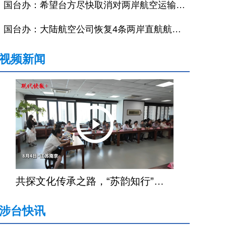
国台办：希望台方尽快取消对两岸航空运输不合理限制
国台办：大陆航空公司恢复4条两岸直航航线备受欢迎
视频新闻
共探文化传承之路，“苏韵知行”海外华文老师文化研习营在宁结营
涉台快讯