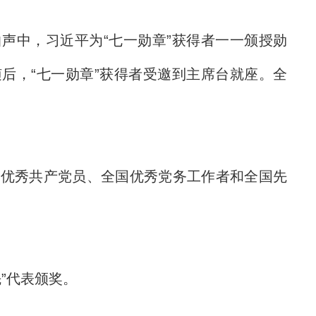
中，习近平为“七一勋章”获得者一一颁授勋
后，“七一勋章”获得者受邀到主席台就座。全
秀共产党员、全国优秀党务工作者和全国先
”代表颁奖。