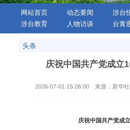
网站首页
动态要闻
涉台
涉台教育
人物访谈
台青
头条
庆祝中国共产党成立1
2026-07-01 15:26:00
来源：新华社
庆祝中国共产党成立