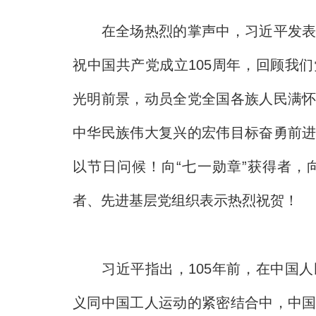
在全场热烈的掌声中，习近平发表重
祝中国共产党成立105周年，回顾我
光明前景，动员全党全国各族人民满
中华民族伟大复兴的宏伟目标奋勇前
以节日问候！向“七一勋章”获得者
者、先进基层党组织表示热烈祝贺！
习近平指出，105年前，在中国人
义同中国工人运动的紧密结合中，中