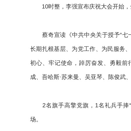
10时整，李强宣布庆祝大会开始，
蔡奇宣读《中共中央关于授予“七一
长期扎根基层、为党工作、为民服务
初心、牢记使命，踔厉奋发、勇毅前
成、吾哈斯·苏来曼、吴亚琴、陈俊武、
2名旗手高擎党旗，1名礼兵手捧“
场。