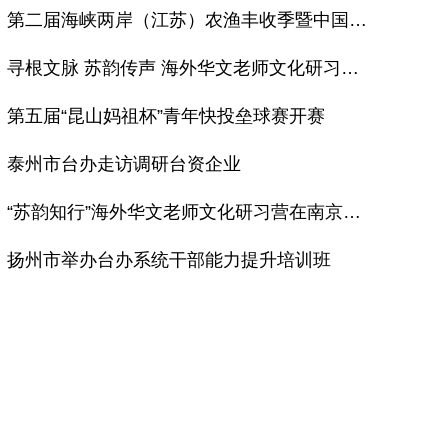
第二届海峡两岸（江苏）农渔丰收季暨中国农民丰收节启东专场活动启幕
寻根文脉 苏韵传声 海外华文老师文化研习营在宁结营
第五届“昆山妈祖杯”青年快投垒球赛开赛
泰州市台办走访调研台资企业
“苏韵知行”海外华文老师文化研习营在南京开营
扬州市举办台办系统干部能力提升培训班