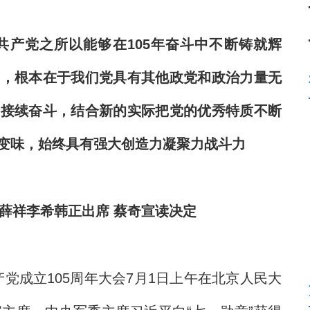
党之所以能够在105年奋斗中不断铸就辉
党，根本在于我们党具有其他政党和政治力量无
、接续奋斗，结合新的实际把党的优秀特质不断
变味，始终具有强大创造力凝聚力战斗力
丁薛祥李希韩正出席 蔡奇宣读决定
党成立105周年大会7月1日上午在北京人民大