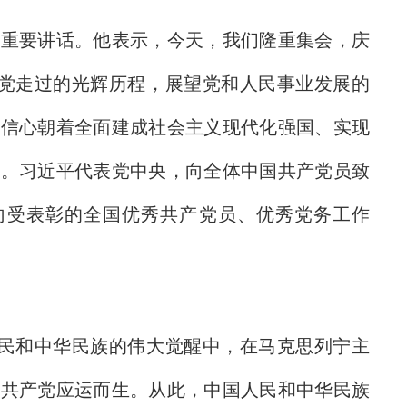
要讲话。他表示，今天，我们隆重集会，庆
们党走过的光辉历程，展望党和人民事业发展的
怀信心朝着全面建成社会主义现代化强国、实现
进。习近平代表党中央，向全体中国共产党员致
，向受表彰的全国优秀共产党员、优秀党务工作
民和中华民族的伟大觉醒中，在马克思列宁主
国共产党应运而生。从此，中国人民和中华民族