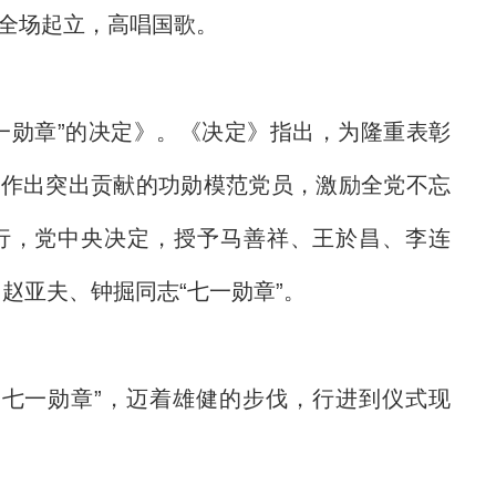
全场起立，高唱国歌。
勋章”的决定》。《决定》指出，为隆重表彰
、作出突出贡献的功勋模范党员，激励全党不忘
行，党中央决定，授予马善祥、王於昌、李连
赵亚夫、钟掘同志“七一勋章”。
七一勋章”，迈着雄健的步伐，行进到仪式现