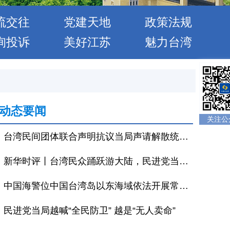
流交往
党建天地
政策法规
询投诉
美好江苏
魅力台湾
动态要闻
关注公
台湾民间团体联合声明抗议当局声请解散统派政党
新华时评丨台湾民众踊跃游大陆，民进党当局恐吓当休矣
中国海警位中国台湾岛以东海域依法开展常态化执法巡查
民进党当局越喊“全民防卫” 越是“无人卖命”