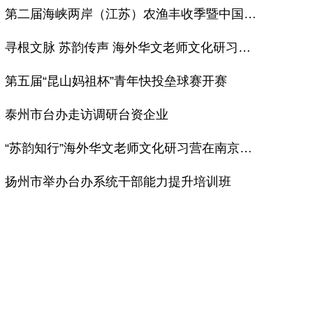
第二届海峡两岸（江苏）农渔丰收季暨中国农民丰收节启东专场活动启幕
寻根文脉 苏韵传声 海外华文老师文化研习营在宁结营
第五届“昆山妈祖杯”青年快投垒球赛开赛
泰州市台办走访调研台资企业
“苏韵知行”海外华文老师文化研习营在南京开营
扬州市举办台办系统干部能力提升培训班