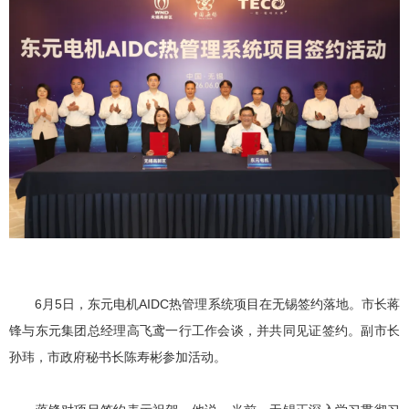
6月5日，东元电机AIDC热管理系统项目在无锡签约落地。市长蒋
锋与东元集团总经理高飞鸢一行工作会谈，并共同见证签约。副市长
孙玮，市政府秘书长陈寿彬参加活动。