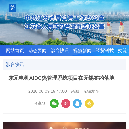
室
繁
體
版
网站首页
动态要闻
涉台快讯
视频新闻
经贸科技
交流
涉台快讯
东元电机AIDC热管理系统项目在无锡签约落地
2026-06-09 15:47:00
来源：无锡发布
分享到：