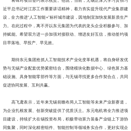
蒋锋对项目签约表示祝贺。他说，当前，无锡正深入学习贯彻习
近平总书记对江苏工作重要讲话精神，着力夯实提升现代产业集群建
设，全力推进“人工智能+”标杆城市建设，因地制宜加快发展新质生产
力。在此过程中，离不开以东元集团为代表的龙头企业积极参与、加
持赋能。希望双方进一步加强对接联动、增进友好互信，推动签约项
目早落地、早投产、早见效。
期待东元集团抢抓人工智能技术产业化变革机遇，将自身研发优
势与无锡产业配套优势紧密结合，围绕模块化数据中心、绿色算力基
础设施、具身智能零部件等方面，与无锡寻找更多合作契合点，共同
促进协同发展、互利共赢。
高飞鸢表示，近年来无锡前瞻布局人工智能等未来产业新赛道，
为企业扎根发展、创新突破提供了优质沃土。东元电机将全力推进项
目建设，持续扩大在锡投资布局，积极带动算力装备产业链上下游协
同集聚，同时深化精密组件、智能控制等领域务实合作，更好实现企