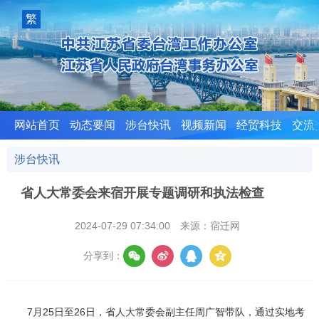
室
繁
體
版
网站首页
动态要闻
涉台快讯
视频新闻
经贸科技
交流
涉台快讯
省人大常委会来宿开展专题调研和执法检查
2024-07-29 07:34:00
来源：宿迁网
分享到：
7月25日至26日，省人大常委会副主任周广智带队，通过实地考