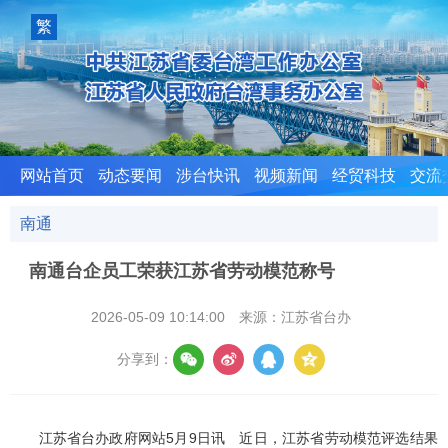
室
繁
體
版
网站首页
动态要闻
涉台快讯
视频新闻
经贸科技
交流
南通
南通台企员工荣获江苏省劳动模范称号
2026-05-09 10:14:00
来源：江苏省台办
分享到：
江苏省台办政府网站5月9日讯 近日，江苏省劳动模范评选结果