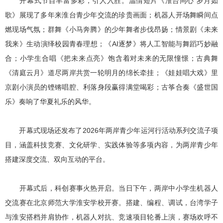
开幕式节目丰富多彩，引人入胜。温情短片《淮台同心 岁月如
歌》展现了多年来淮台青少年交流的珍贵画面；机器人开场舞瞬间点
燃现场气氛；群舞《小马奔腾》的少年舞者步伐昂扬；情景剧《未来
我来》生动演绎校园青春理想；《AI逐梦》将人工智能与舞蹈巧妙融
合；小学生合唱《把未来点亮》饱含着对未来的无限憧憬；古典舞
《清庭云月》道尽两岸共赏一轮明月的绵长牵挂；《娃娃唱大戏》里
京剧小演员的铿锵唱腔、利落身段赢得满堂喝彩；古筝合奏《盛世国
乐》奏响了华夏礼乐的风华。
开幕式现场还发布了2026年两岸青少年运河行活动系列交流子项
目，涵盖科技竞赛、文化研学、实践体验等多项内容，为两岸青少年
搭建深度交流、双向互动的平台。
开幕式后，科创赛事火热开启。当日下午，两岸中小学生机器人
交流赛在北京师范大学淮安学校开赛。搭建、编程、调试，台湾学子
与淮安搭档并肩协作，机器人对抗、竞速项目轮番上演，赛场欢呼不