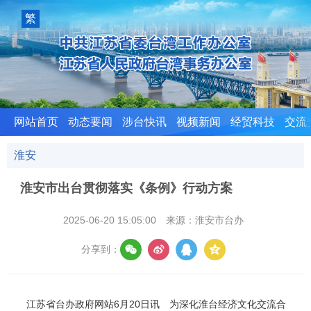
室
繁
體
版
网站首页
动态要闻
涉台快讯
视频新闻
经贸科技
交流
淮安
淮安市出台贯彻落实《条例》行动方案
2025-06-20 15:05:00
来源：淮安市台办
分享到：
江苏省台办政府网站6月20日讯 为深化淮台经济文化交流合