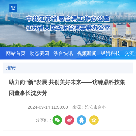
室
繁
體
版
网站首页
动态要闻
涉台快讯
视频新闻
经贸科技
交流
淮安
助力向“新”发展 共创美好未来——访臻鼎科技集
团董事长沈庆芳
2024-09-14 11:58:00
来源：淮安市台办
分享到：