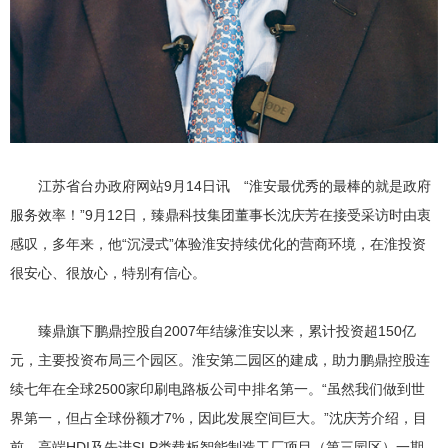
江苏省台办政府网站9月14日讯 “淮安最优秀的最棒的就是政府
服务效率！”9月12日，臻鼎科技集团董事长沈庆芳在接受采访时由衷
感叹，多年来，他“沉浸式”体验淮安持续优化的营商环境，在淮投资
很安心、很放心，特别有信心。
臻鼎旗下鹏鼎控股自2007年结缘淮安以来，累计投资超150亿
元，主要投资布局三个园区。淮安第二园区的建成，助力鹏鼎控股连
续七年在全球2500家印刷电路板公司中排名第一。“虽然我们做到世
界第一，但占全球份额才7%，因此发展空间巨大。”沈庆芳介绍，目
前，高端HDI及先进SLP类载板智能制造工厂项目（第三园区）一期