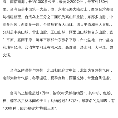
海、南接南海，长约1300多公里，最宽处200公里，最窄处130公
里。台湾岛是中国第一大岛，位于东南沿海大陆架上，西隔台湾海峡
与福建相望。台湾岛上三分之二面积为高山和丘陵，东部多山脉，中
部多丘陵，西部多平原。台湾岛有五大山脉、四大平原和三大盆地，
分别是中央山脉、雪山山脉、玉山山脉、阿里山山脉和台东山脉，宜
兰平原、嘉南平原、屏东平原和台东纵谷平原，台北盆地、台中盆地
和埔里盆地。台湾主要河流有浊水溪、高屏溪、淡水河、大甲溪、曾
文溪。
台湾纵跨温带与热带，北回归线穿过中部，北部为亚热带气候，
南部为热带气候，冬季温暖，夏季炎热，雨量充沛，常受台风侵袭。
台湾岛上植物超过1万种，被称为“天然植物园”，其中杉、红桧、
樟、楠等名贵林木闻名于世；动物超过2.5万种，最著名的是蝴蝶，有
400多种，因此被称为“蝴蝶王国”。