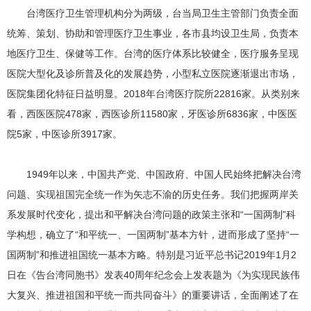
台湾医疗卫生管理机构分为两级，台当局卫生主管部门负责全面
统筹、策划、协助和管理医疗卫生事业，各市县均设卫生局，负责本
地医疗卫生、保健等工作。台湾的医疗体系比较健全，医疗服务呈现
医院大型化及诊所普及化的发展趋势，小型私立医院逐渐退出市场，
医院集团化特征日益明显。2018年台湾医疗院所22816家。从类别来
看，西医医院478家，西医诊所11580家，牙医诊所6836家，中医医
院5家，中医诊所3917家。
1949年以来，中国共产党、中国政府、中国人民始终把解决台湾
问题、实现祖国完全统一作为矢志不渝的历史任务。我们把握两岸关
系发展时代变化，提出和平解决台湾问题的政策主张和“一国两制”科
学构想，确立了“和平统一、一国两制”基本方针，进而形成了坚持“一
国两制”和推进祖国统一基本方略。特别是习近平总书记2019年1月2
日在《告台湾同胞书》发表40周年纪念会上发表题为《为实现民族伟
大复兴、推进祖国和平统一而共同奋斗》的重要讲话，全面阐述了在