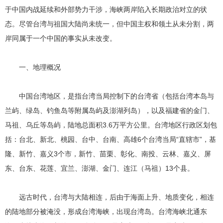
于中国内战延续和外部势力干涉，海峡两岸陷入长期政治对立的状
态。尽管台湾与祖国大陆尚未统一，但中国主权和领土从未分割，两
岸同属于一个中国的事实从未改变。
一、地理概况
中国台湾地区，是指台湾当局控制下的台湾省（包括台湾本岛与
兰屿、绿岛、钓鱼岛等附属岛屿及澎湖列岛），以及福建省的金门、
马祖、乌丘等岛屿，陆地总面积3.6万平方公里。台湾地区行政区划包
括：台北、新北、桃园、台中、台南、高雄6个台湾当局“直辖市”，基
隆、新竹、嘉义3个市，新竹、苗栗、彰化、南投、云林、嘉义、屏
东、台东、花莲、宜兰、澎湖、金门、连江（马祖）13个县。
远古时代，台湾与大陆相连，后由于海面上升、地质变化，相连
的陆地部分被淹没，形成台湾海峡，出现台湾岛。台湾海峡北通东