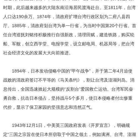
时期，此后越来越多的大陆东南沿海居民渡海赴台。至1811年，台湾
人口达190余万。1874年，清政府扩增台湾行政区划为二府八县四
厅。1885年，清政府划台湾为单一行省，为当时中国第20个行省。首
任台湾巡抚刘铭传积极推行自强新政，清理田赋，建造铁路，购买轮
船、军舰，创立西学堂、电报学堂，设立邮电局、机器局等，把台湾
社会经济文化的发展大大向前推进。
1894年，日本发动侵略中国的“甲午战争”，并于第二年4月迫使
战败的清政府签订不平等的《马关条约》，割让台湾及澎湖列岛。消
息传出，全国迅速掀起大规模的“反割台”爱国救亡运动。台湾军民奋
勇自救，抗击日本侵占，坚持战斗5个多月，使日本侵略者付出惨重
代价，显示了保卫家园的坚强意志和浩然正气。
1943年12月1日，中美英三国政府发表《开罗宣言》，明确规
定“三国之宗旨在使日本所窃取于中国之领土，例如满洲、台湾、澎湖