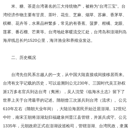
米、糖、茶是台湾著名的三大传统物产，被称为“台湾三宝”。台
湾经济作物主要有甘蔗、茶叶、花生、芝麻、烟草、苏麻、香茅草、
槟榔、花卉等，水果品种繁多，常见的有香蕉、菠萝、柑橘、龙眼、
莲雾、番石榴、芒果等。台湾地处寒暖流交汇处，台湾岛和澎湖列岛
海岸线总长约1520公里，海洋渔业和养殖业发达。
二、历史概况
台湾先住民系古越人的一支，从中国大陆直接或间接移居而来。
台湾有文字记载的历史，可以追溯到公元230年。三国时代吴王孙权
派1万多名官兵到达台湾（夷洲），吴人沈莹《临海水土志》留下了
世界上关于台湾最早的记述。隋朝曾三次派兵到台湾（流求）。公元
610年左右（隋朝大业年间），大陆沿海居民开始迁居澎湖。12世纪
中叶，南宋王朝将澎湖划归福建泉州晋江县管辖，并派兵戍守。公元
1335年，元朝政府正式在澎湖设巡检司，管辖澎湖、台湾民政，隶属