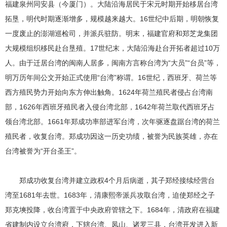
福建泉州同安县（今厦门）。大陆沿海居民于宋元时期开始移居台湾
拓垦，明代时期逐渐增多，规模越来越大。16世纪中后期，明朝恢复
一度废止的澎湖巡检司，并派兵驻防。明末，福建官府和郑芝龙集团
大规模组织移民赴台垦殖。17世纪末，大陆沿海赴台开拓者超过10万
人。由于迁居台湾的闽南人居多，闽南方言称台湾为“大员”“台员”等，
明万历年间公文开始正式使用“台湾”称谓。16世纪，西班牙、荷兰等
西方殖民势力开始向东方伸出触角。1624年荷兰殖民者侵占台湾南
部，1626年西班牙殖民者入侵台湾北部，1642年荷兰取代西班牙占
领台湾北部。1661年郑成功率部进军台湾，次年驱逐盘踞台湾的荷兰
殖民者，收复台湾。郑成功因这一历史功绩，被誉为民族英雄，亦在
台湾被誉为“开台圣王”。
郑成功收复台湾并建立政权4个月后病逝，其子郑经接续经营台
湾至1681年去世。1683年，清康熙帝派兵攻取台湾，迫使郑经之子
郑克塽投降，收台湾置于中央政府管辖之下。1684年，清政府在福建
省建制内设立台湾府，下辖台湾、凤山、诸罗三县，台湾开发进入新