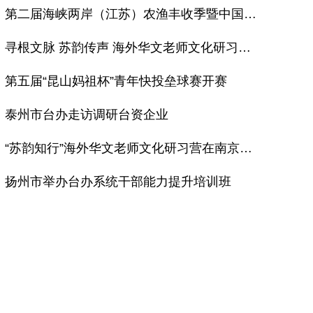
第二届海峡两岸（江苏）农渔丰收季暨中国农民丰收节启东专场活动启幕
寻根文脉 苏韵传声 海外华文老师文化研习营在宁结营
第五届“昆山妈祖杯”青年快投垒球赛开赛
泰州市台办走访调研台资企业
“苏韵知行”海外华文老师文化研习营在南京开营
扬州市举办台办系统干部能力提升培训班