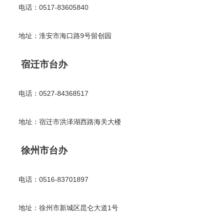
电话：0517-83605840
地址：淮安市海口路9号留创园
宿迁市台办
电话：0527-84368517
地址：宿迁市洪泽湖西路海关大楼
徐州市台办
电话：0516-83701897
地址：徐州市新城区昆仑大道1号