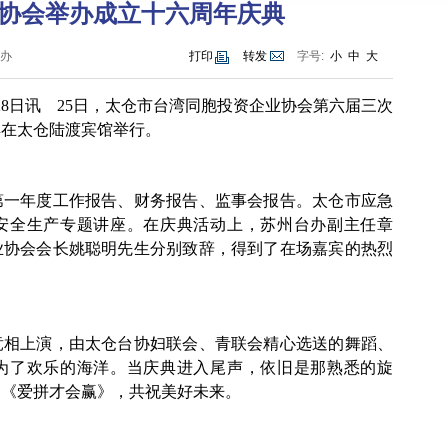
协会举办成立十六周年庆典
办
打印
转发
字号:
小
中
大
28日讯
25日，太仓市台湾同胞投资企业协会第六届三次
典在太仓陆渡宾馆举行。
第一年度工作报告、财务报告、监事会报告。太仓市应急
安全生产专题讲座。在庆典活动上，苏州台办副主任章
业协会会长姚聪明先生分别致辞，得到了在场嘉宾的热烈
竞相上演，由太仓台协妇联会、青联会精心选送的舞蹈、
为了欢乐的海洋。当庆典进入尾声，依旧是那熟悉的旋
唱《爱拼才会赢》，共祝美好未来。