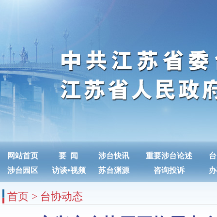
网站首页
要 闻
涉台快讯
重要涉台论述
台
涉台园区
访谈
•
视频
苏台渊源
咨询投诉
办
首页
>
台协动态