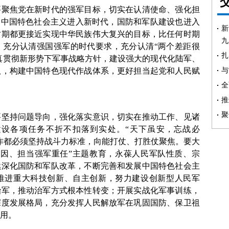
要聚焦党在新时代的强军目标，切实在认清使命、强化担
。中国特色社会主义进入新时代，国防和军队建设也进入
新
时期都更接近实现中华民族伟大复兴的目标，比任何时期
九
。充分认清强国强军的时代要求，充分认清“两个差距很
扎
认真贯彻新形势下军事战略方针，建设强大的现代化陆军、
与
队，构建中国特色现代作战体系，更好担当起党和人民赋
全
推
聚
要坚持问题导向，强化落实意识，切实在推动工作、见诸
设各项任务不折不扣落到实处。“天下虽安，忘战必
作都必须坚持战斗力标准，向能打仗、打胜仗聚焦。要大
基因、担当强军重任”主题教育，永葆人民军队性质、宗
续深化国防和军队改革，不断完善和发展中国特色社会主
推进重大科技创新、自主创新，努力建设创新型人民军
治军，推动治军方式根本性转变；开展实战化军事训练，
深度发展格局，充分发挥人民解放军在巩固国防、保卫祖
用。