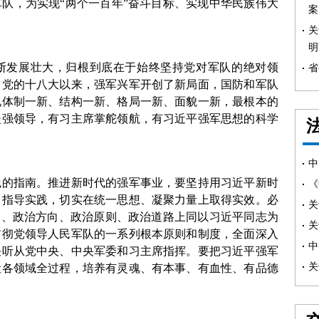
队，为实现“两个一百年”奋斗目标、实现中华民族伟大
案
关
明
断发展壮大，归根到底在于始终坚持党对军队的绝对领
省
。党的十八大以来，强军兴军开创了新局面，国防和军队
现体制一新、结构一新、格局一新、面貌一新，最根本的
坚强领导，有习主席掌舵领航，有习近平强军思想的科学
中
践的指南。推进新时代的强军事业，要坚持用习近平新时
《
、指导实践，切实在统一思想、凝聚力量上取得实效。必
关
场、政治方向、政治原则、政治道路上同以习近平同志为
关
贯彻党领导人民军队的一系列根本原则和制度，全面深入
中
决听从党中央、中央军委和习主席指挥。要把习近平强军
关
设各领域全过程，培养有灵魂、有本事、有血性、有品德