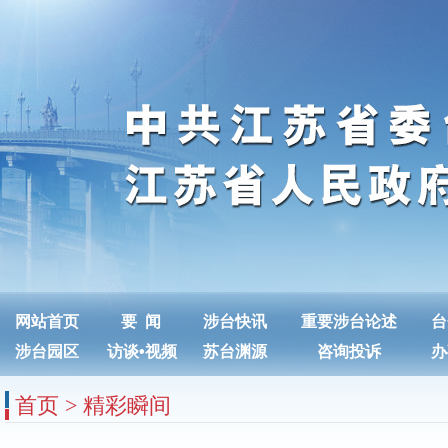
网站首页
要 闻
涉台快讯
重要涉台论述
台
涉台园区
访谈
•
视频
苏台渊源
咨询投诉
办
首页
>
精彩瞬间