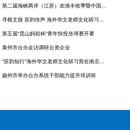
第二届海峡两岸（江苏）农渔丰收季暨中国农民丰收节启东专场活动启幕
寻根文脉 苏韵传声 海外华文老师文化研习营在宁结营
第五届“昆山妈祖杯”青年快投垒球赛开赛
泰州市台办走访调研台资企业
“苏韵知行”海外华文老师文化研习营在南京开营
扬州市举办台办系统干部能力提升培训班