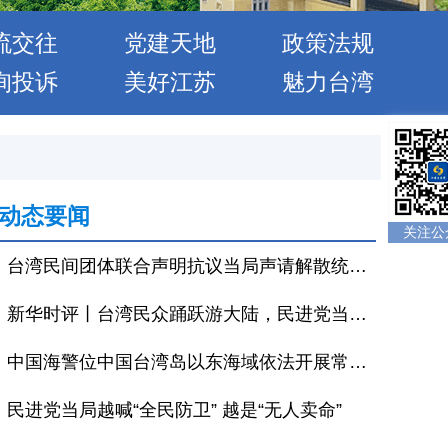
流交往
党建天地
政策法规
询投诉
美好江苏
魅力台湾
动态要闻
关注公
台湾民间团体联合声明抗议当局声请解散统派政党
新华时评丨台湾民众踊跃游大陆，民进党当局恐吓当休矣
中国海警位中国台湾岛以东海域依法开展常态化执法巡查
民进党当局越喊“全民防卫” 越是“无人卖命”