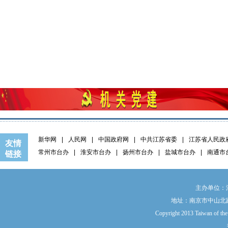
新华网
|
人民网
|
中国政府网
|
中共江苏省委
|
江苏省人民政
友情
常州市台办
|
淮安市台办
|
扬州市台办
|
盐城市台办
|
南通市
链接
主办单位：
地址：南京市中山北路9
Copyright 2013 Taiwan of the