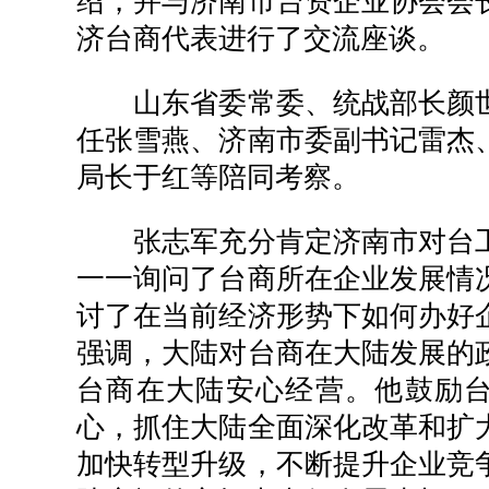
绍，并与济南市台资企业协会会长
济台商代表进行了交流座谈。
山东省委常委、统战部长颜世
任张雪燕、济南市委副书记雷杰
局长于红等陪同考察。
张志军充分肯定济南市对台工
一一询问了台商所在企业发展情
讨了在当前经济形势下如何办好
强调，大陆对台商在大陆发展的
台商在大陆安心经营。他鼓励
心，抓住大陆全面深化改革和扩
加快转型升级，不断提升企业竞