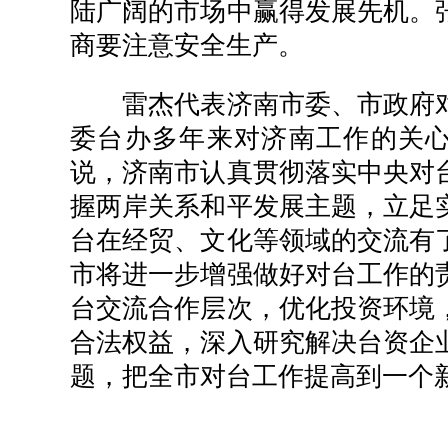
陆广阔的市场中赢得发展先机。
商要注意安全生产。
雷杰代表济南市委、市政府对
委台办多年来对济南工作的关
说，济南市认真贯彻落实中央对
握两岸关系和平发展主题，立足
台在经贸、文化等领域的交流有
市将进一步增强做好对台工作的
台交流合作层次，优化投资环境
合法权益，深入研究解决台资企
题，把全市对台工作提高到一个