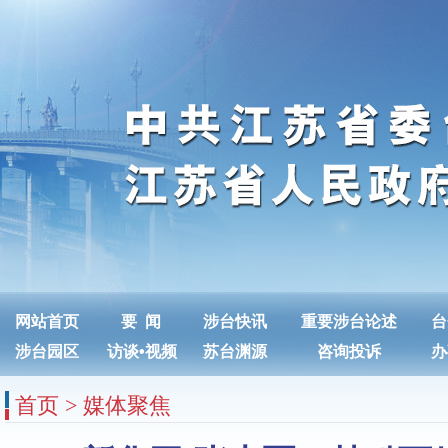
网站首页
要 闻
涉台快讯
重要涉台论述
台
涉台园区
访谈
•
视频
苏台渊源
咨询投诉
办
首页
>
媒体聚焦